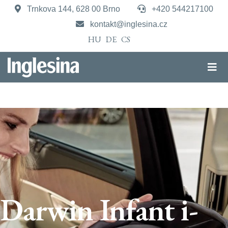
Trnkova 144, 628 00 Brno
+420 544217100
kontakt@inglesina.cz
HU
DE
CS
Darwin Infant i-