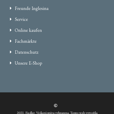
Freunde Inglesina
Service
Online kaufen
Fachmärkte
Datenschutz
Unsere E-Shop
2021. Fiedler. Veškerá práva vyhrazena. Tento web vytvořila