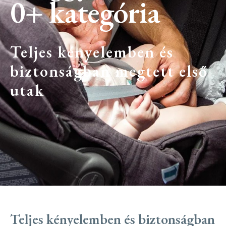
0+ kategória
Teljes kényelemben és
biztonságban megtett első
utak
Teljes kényelemben és biztonságban