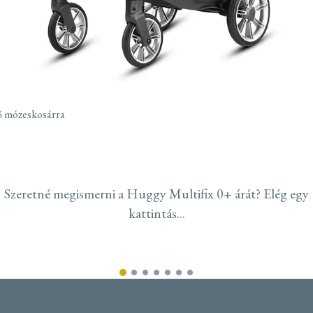
ő mózeskosárra
Szeretné megismerni a Huggy Multifix 0+ árát? Elég egy
kattintás...