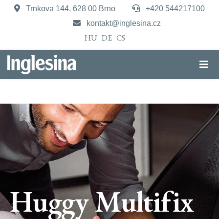
Trnkova 144, 628 00 Brno
+420 544217100
kontakt@inglesina.cz
HU
DE
CS
Huggy Multifix