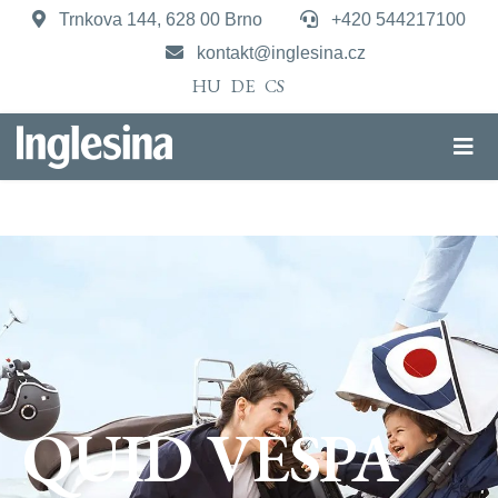
Trnkova 144, 628 00 Brno
+420 544217100
kontakt@inglesina.cz
HU
DE
CS
QUID VESPA