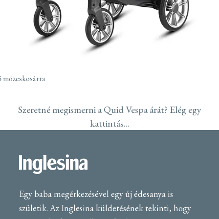
ő mózeskosárra
Szeretné megismerni a Quid Vespa árát? Elég egy
kattintás...
Egy baba megérkezésével egy új édesanya is
születik. Az Inglesina küldetésének tekinti, hogy