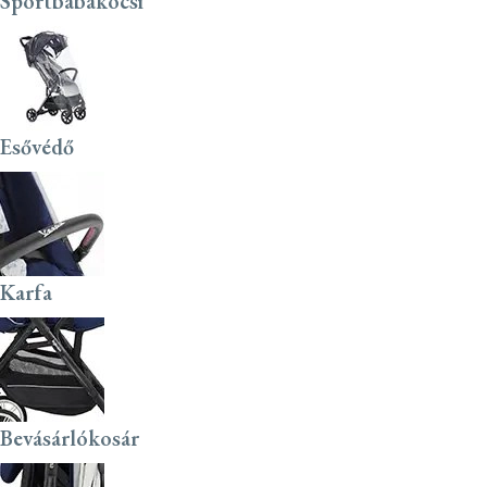
Sportbabakocsi
Esővédő
Karfa
Bevásárlókosár