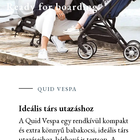
Ready for boarding
QUID VESPA
Ideális társ utazáshoz
A Quid Vespa egy rendkívül kompakt
és extra könnyű babakocsi, ideális társ
utazásaihoz, bárhová is tartson. A