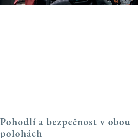
DARWIN
RECLINE
Pro bezpečné cesty v pohodě zvolte
autosedačku s polohou na ležení
Pohodlí a bezpečnost v obou
polohách