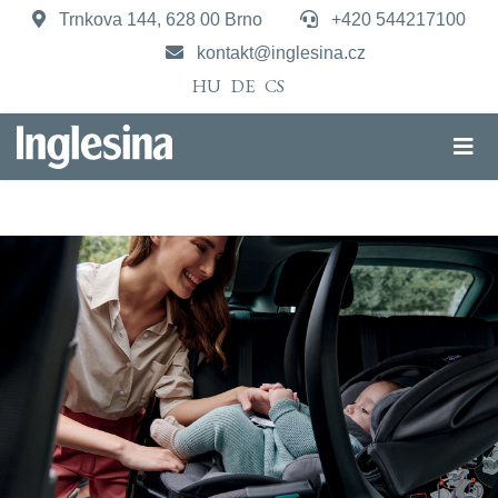
Trnkova 144, 628 00 Brno
+420 544217100
kontakt@inglesina.cz
HU
DE
CS