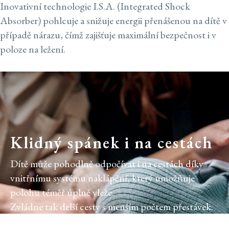
Inovativní technologie I.S.A. (Integrated Shock
Absorber) pohlcuje a snižuje energii přenášenou na dítě v
případě nárazu, čímž zajišťuje maximální bezpečnost i v
poloze na ležení.
Klidný spánek i na cestách
Dítě může pohodlně odpočívat i na cestách díky
vnitřnímu systému naklápění, který umožňuje
polohu téměř úplně vleže.
Zvládne tak delší cesty s menším počtem přestávek.