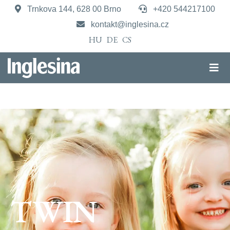
Trnkova 144, 628 00 Brno
+420 544217100
kontakt@inglesina.cz
HU
DE
CS
TWIN