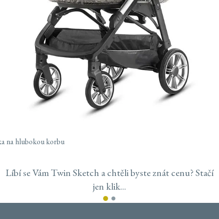
ka na hlubokou korbu
Líbí se Vám Twin Sketch a chtěli byste znát cenu? Stačí
jen klik...