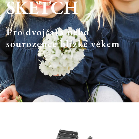
SKETCH
Pro dvojčata nebo
sourozence blízké věkem