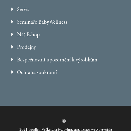
Servis
Semináře BabyWellness
Náš Eshop
Prodejny
Bezpečnostní upozornění k výrobkům
Ochrana soukromí
2021. Fiedler. Veškerá práva vyhrazena. Tento web vytvořila