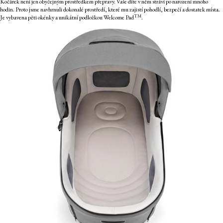
Kočárek není jen obyčejným prostředkem přepravy. Vaše díte v něm stráví po narození mnoho
hodin. Proto jsme navhrnuli dokonalé prostředí, které mu zajistí pohodlí, bezpečí a dostatek místa.
TM
Je vybavena pěti okénky a unikátní podložkou Welcome Pad
.