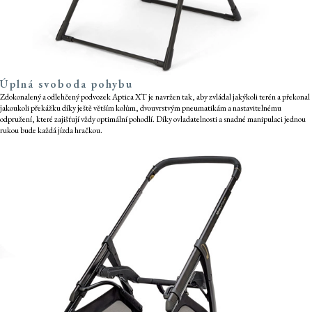
Úplná svoboda pohybu
Zdokonalený a odlehčený podvozek Aptica XT je navržen tak, aby zvládal jakýkoli terén a překonal
jakoukoli překážku díky ještě větším kolům, dvouvrstvým pneumatikám a nastavitelnému
odpružení, které zajišťují vždy optimální pohodlí. Díky ovladatelnosti a snadné manipulaci jednou
rukou bude každá jízda hračkou.