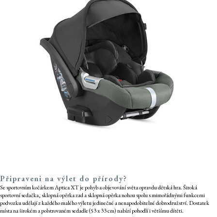
Připraveni na výlet do přírody?
Se sportovním kočárkem Aptica XT je pohyb a objevování světa opravdu dětská hra. Široká
sportovní sedačka, sklopná opěrka zad a sklopná opěrka nohou spolu s mimořádnými funkcemi
podvozku udělají z každého malého výletu jedinečné a nenapodobitelné dobrodružství. Dostatek
místa na širokém a polstrovaném sedadle (53 x 33 cm) nabízí pohodlí i většímu dítěti.