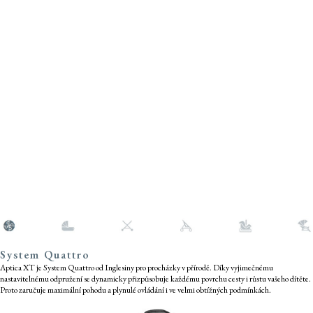
XT
Nastavitelné
odpružení.
Větší kola
Nižší hmotnost
System Quattro
Aptica XT je System Quattro od Inglesiny pro procházky v přírodě. Díky vyjimečnému
nastavitelnému odpružení se dynamicky přizpůsobuje každému povrchu cesty i růstu vašeho dítěte.
Proto zaručuje maximální pohodu a plynulé ovládání i ve velmi obtížných podmínkách.