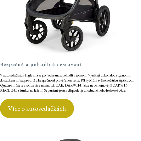
Bezpečné a pohodlné cestování
V autosedačkách Inglesina se pojí ochrana a pohodlí v jednom. Vynikají dokonalou ergonomií,
dostatkem místa pro dítě a bezpečnosti prověřenou testy. Při vybírání svého kočárku Aptica XT
Quattro můžete zvolit z více možností: CAB, DARWIN i-Size nebo nejnovější DARWIN
RECLINE s funkcí na ležení. Separátně jsou k dispozici jednoduché nebo isofixové báze.
Více o autosedačkách