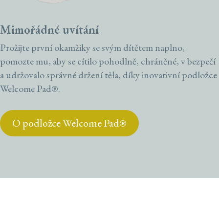
Mimořádné uvítání
Prožijte první okamžiky se svým dítětem naplno,
pomozte mu, aby se cítilo pohodlně, chráněné, v bezpečí
a udržovalo správné držení těla, díky inovativní podložce
Welcome Pad®.
O podložce Welcome Pad®