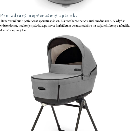
Pro zdravý nepřerušený spánek.
Po narození bude potřebovat spoustu spánku. Na procházce nebo v autě snadno usne. A když se
vrátíte domů, nechte je spát dál a postavte korbičku nebo autosedačku na stojánek, který z ní udělá
skutečnou postýlku.